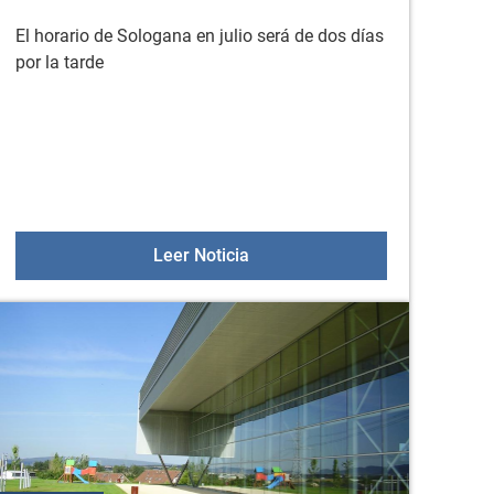
El horario de Sologana en julio será de dos días
por la tarde
desarrollo de programas y actividades enmarcadas en el ámbito 
ficación del PGOU de Arratzua-Ubarrundia
Horario de Sologana en julio
Leer Noticia