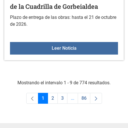
de la Cuadrilla de Gorbeialdea
Plazo de entrega de las obras: hasta el 21 de octubre
de 2026.
XXIV CONCURSO DE FOTOG
Leer Noticia
Mostrando el intervalo 1 - 9 de 774 resultados.
1
2
3
...
86
Página
Página
Página
Páginas intermedias Use TA
Página