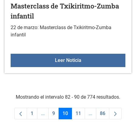
Masterclass de Txikiritmo-Zumba
infantil
22 de marzo: Masterclass de Txikiritmo-Zumba
infantil
Masterclass de Txikiritm
Leer Noticia
Mostrando el intervalo 82 - 90 de 774 resultados.
1
...
9
10
11
...
86
Página
Páginas intermedias Use TAB para desplaza
Página
Página
Página
Páginas intermedias 
Página