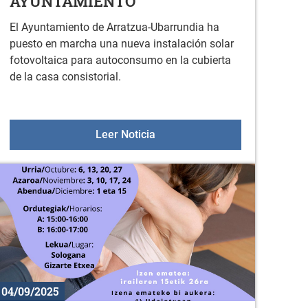
AYUNTAMIENTO
El Ayuntamiento de Arratzua-Ubarrundia ha
puesto en marcha una nueva instalación solar
fotovoltaica para autoconsumo en la cubierta
de la casa consistorial.
 mi negocio
NUEVA INSTALACIÓN SOLAR 
Leer Noticia
04/09/2025