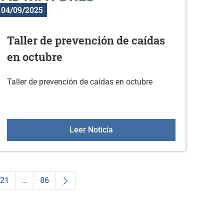
04/09/2025
Taller de prevención de caídas
en octubre
Taller de prevención de caídas en octubre
Taller de prevención de caídas
Leer Noticia
21
...
86
dias Use TAB para desplazarse.
na
Página
Páginas intermedias Use TAB para desplazarse.
Página