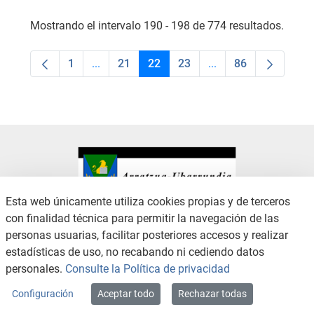
Mostrando el intervalo 190 - 198 de 774 resultados.
1
...
21
22
23
...
86
Página
Páginas intermedias Use TAB para desplaza
Página
Página
Página
Páginas intermedias
Página
Esta web únicamente utiliza cookies propias y de terceros
con finalidad técnica para permitir la navegación de las
CONTACTO
AVISO LEGAL
personas usuarias, facilitar posteriores accesos y realizar
CANAL DE DENUNCIAS
POLÍTICA DE PRIVACIDAD
estadísticas de uso, no recabando ni cediendo datos
POLÍTICA DE COOKIES
ACCESIBILIDAD
personales.
Consulte la Política de privacidad
MAPA WEB
Configuración
Aceptar todo
Rechazar todas
Copyright © 2026 / Excmo. arratzua | Todos los derechos reservados.