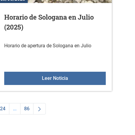
Horario de Sologana en Julio
(2025)
Horario de apertura de Sologana en Julio
e 50 años el 19 de julio
Horario de Sologana en Julio 
Leer Noticia
24
...
86
dias Use TAB para desplazarse.
na
Página
Páginas intermedias Use TAB para desplazarse.
Página