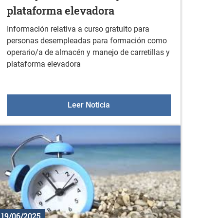
plataforma elevadora
Información relativa a curso gratuito para
personas desempleadas para formación como
operario/a de almacén y manejo de carretillas y
plataforma elevadora
Comunidades Energéticas
Curso gratuito para personas 
Leer Noticia
19/06/2025