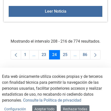
Servicio de Whatsapp - C
Leer Noticia
Mostrando el intervalo 208 - 216 de 774 resultados.
1
...
23
24
25
...
86
Página
Páginas intermedias Use TAB para desplaza
Página
Página
Página
Páginas intermedias
Página
Esta web únicamente utiliza cookies propias y de terceros
con finalidad técnica para permitir la navegación de las
personas usuarias, facilitar posteriores accesos y realizar
estadísticas de uso, no recabando ni cediendo datos
personales.
Consulte la Política de privacidad
Configuración
Aceptar todo
Rechazar todas