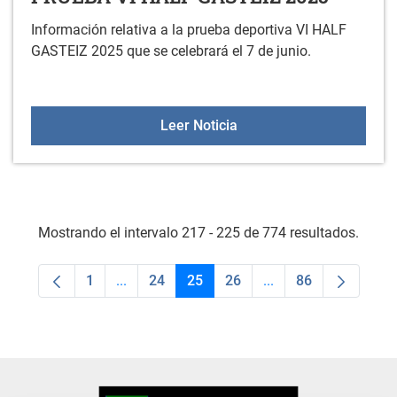
Información relativa a la prueba deportiva VI HALF
GASTEIZ 2025 que se celebrará el 7 de junio.
PRUEBA VI HALF GASTEI
Leer Noticia
Mostrando el intervalo 217 - 225 de 774 resultados.
1
...
24
25
26
...
86
Página
Páginas intermedias Use TAB para desplaza
Página
Página
Página
Páginas intermedias
Página