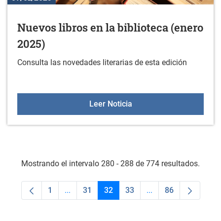
Nuevos libros en la biblioteca (enero
2025)
Consulta las novedades literarias de esta edición
Nuevos libros en la bibli
Leer Noticia
Mostrando el intervalo 280 - 288 de 774 resultados.
1
...
31
32
33
...
86
Página
Páginas intermedias Use TAB para desplaza
Página
Página
Página
Páginas intermedias
Página