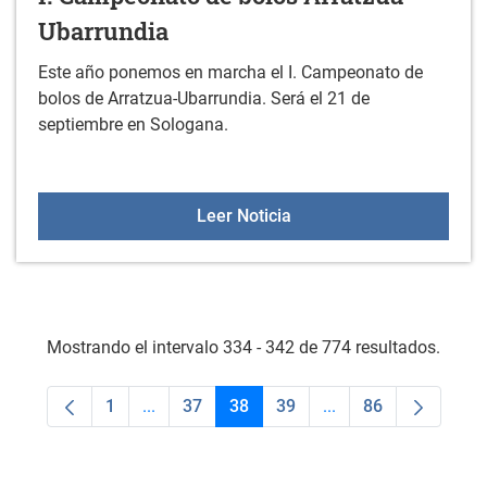
Ubarrundia
Este año ponemos en marcha el I. Campeonato de
bolos de Arratzua-Ubarrundia. Será el 21 de
septiembre en Sologana.
I. Campeonato de bolos 
Leer Noticia
Mostrando el intervalo 334 - 342 de 774 resultados.
1
...
37
38
39
...
86
Página
Páginas intermedias Use TAB para desplaza
Página
Página
Página
Páginas intermedias
Página