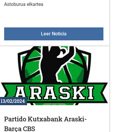
Astoburua elkartea
co/a de Desarrollo Rural de la ADR MAIRUELEGORRETA
Recogida solidaria de residuo
Leer Noticia
13/02/2024
Partido Kutxabank Araski-
Barça CBS