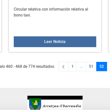
Circular relativa con información relativa al
bono taxi.
4
CIRCULAR BONO TAXI 2
Leer Noticia
alo 460 - 468 de 774 resultados.
1
...
51
52
Página
Páginas interme
Página
Pági