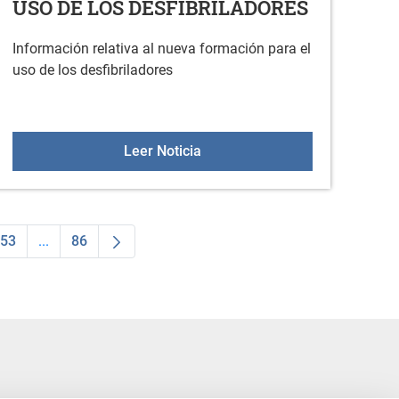
USO DE LOS DESFIBRILADORES
Información relativa al nueva formación para el
uso de los desfibriladores
024
NUEVA FORMACIÓN PARA EL 
Leer Noticia
53
...
86
dias Use TAB para desplazarse.
na
Página
Páginas intermedias Use TAB para desplazarse.
Página