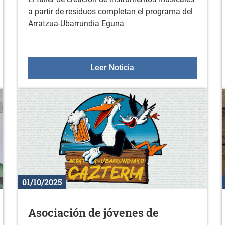
a partir de residuos completan el programa del
Arratzua-Ubarrundia Eguna
olos interpueblos de Arratzua- Ubarrundia
Taller dirigido a fami
Leer Noticia
01/10/2025
Asociación de jóvenes de