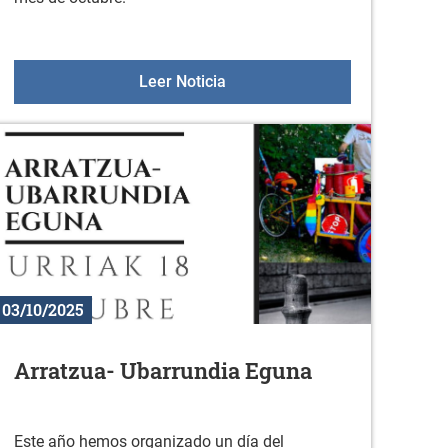
tzua- Ubarrundia Eguna
Gorbeialdeko mintzalaguna: ¿T
Leer Noticia
03/10/2025
Arratzua- Ubarrundia Eguna
Este año hemos organizado un día del