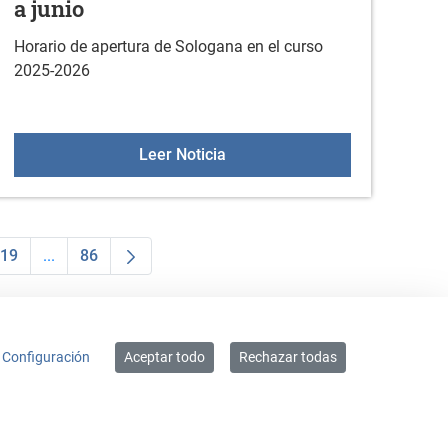
a junio
Horario de apertura de Sologana en el curso
2025-2026
e Arratzua-Ubarrundia
Horario de Sologana de octubre
Leer Noticia
19
...
86
dias Use TAB para desplazarse.
na
Página
Páginas intermedias Use TAB para desplazarse.
Página
Configuración
Aceptar todo
Rechazar todas