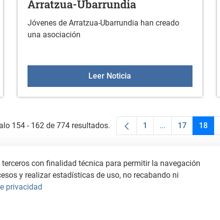
Arratzua-Ubarrundia
Jóvenes de Arratzua-Ubarrundia han creado
una asociación
miento en la sala fitness
Asociación de jóvenes d
Leer Noticia
alo 154 - 162 de 774 resultados.
1
...
17
18
Página
Páginas interme
Página
Pági
terceros con finalidad técnica para permitir la navegación
cesos y realizar estadísticas de uso, no recabando ni
de privacidad