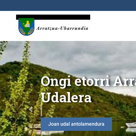
Eduki nagusira joan
Ongi etorri Arratzua - Ub
Ongi etorri Ar
Udalera
Anterior
Joan udal antolamendura