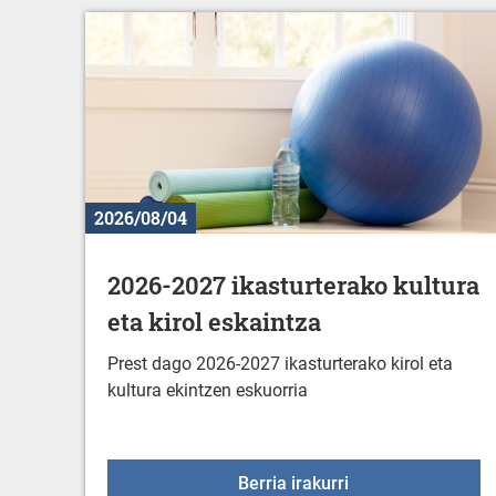
2026/08/04
2026-2027 ikasturterako kultura
eta kirol eskaintza
Prest dago 2026-2027 ikasturterako kirol eta
kultura ekintzen eskuorria
2026-2027 ikasturt
Berria irakurri