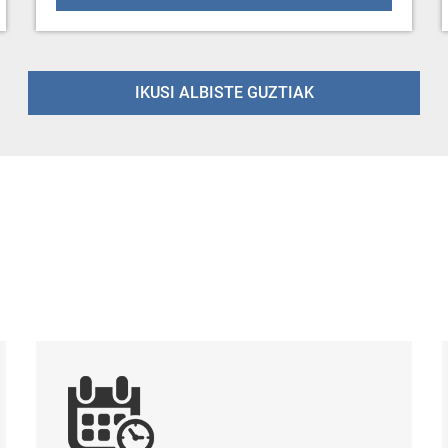
IKUSI ALBISTE GUZTIAK
Aurretiko hitzordua
Kon