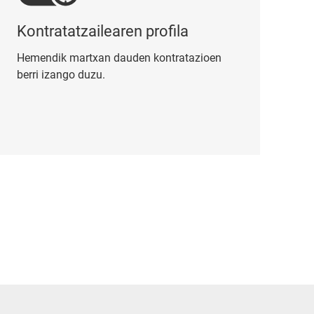
Kontratatzailearen profila
Hemendik martxan dauden kontratazioen
berri izango duzu.