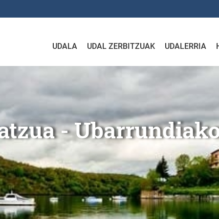
UDALA
UDAL ZERBITZUAK
UDALERRIA
arrundiako Udalera
ratzua - Ubarrundiak