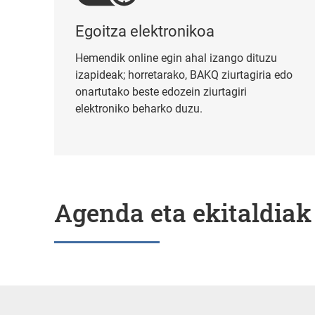
Egoitza elektronikoa
Hemendik online egin ahal izango dituzu
izapideak; horretarako, BAKQ ziurtagiria edo
onartutako beste edozein ziurtagiri
elektroniko beharko duzu.
Agenda eta ekitaldiak