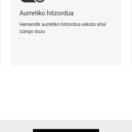
Aurretiko hitzordua
Hemendik aurretiko hitzordua eskatu ahal
izango duzu