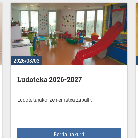
2026/08/03
Ludoteka 2026-2027
Ludotekarako izen-ematea zabalik
erako kultura eta kirol eskaintza
Ludoteka 2026-2027
Berria irakurri