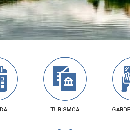
DA
TURISMOA
GARD