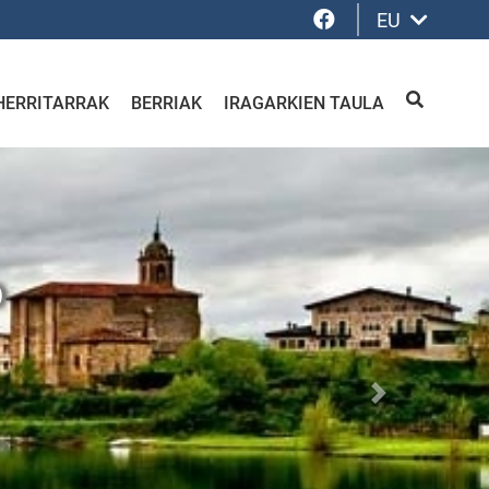
Facebook
EU
HERRITARRAK
BERRIAK
IRAGARKIEN TAULA
BILATU
o
Siguiente