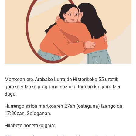
Martxoan ere, Arabako Lurralde Historikoko 55 urtetik
gorakoentzako programa soziokulturalarekin jarraitzen
dugu.
Hurrengo saioa martxoaren 27an (osteguna) izango da,
17:30ean, Sologanan.
Hilabete honetako gaia: