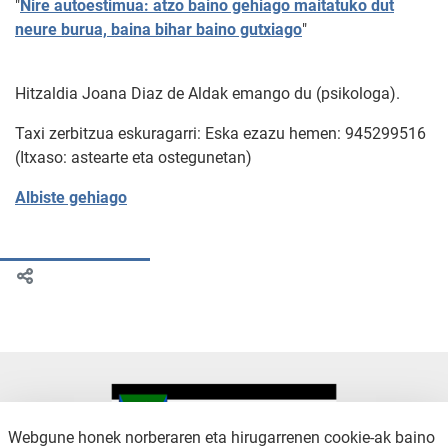
"
Nire autoestimua: atzo baino gehiago maitatuko dut
neure burua, baina bihar baino gutxiago
"
Hitzaldia Joana Diaz de Aldak emango du (psikologa).
Taxi zerbitzua eskuragarri: Eska ezazu hemen: 945299516
(Itxaso: astearte eta ostegunetan)
Albiste gehiago
Webgune honek norberaren eta hirugarrenen cookie-ak baino