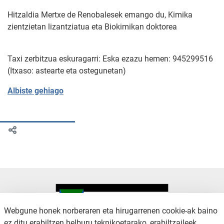
Hitzaldia Mertxe de Renobalesek emango du, Kimika
zientzietan lizantziatua eta Biokimikan doktorea
Taxi zerbitzua eskuragarri: Eska ezazu hemen: 945299516
(Itxaso: astearte eta ostegunetan)
Albiste gehiago
Webgune honek norberaren eta hirugarrenen cookie-ak baino
ez ditu erabiltzen helburu teknikoetarako, erabiltzaileek