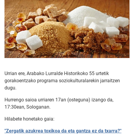
Urrian ere, Arabako Lurralde Historikoko 55 urtetik
gorakoentzako programa soziokulturalarekin jarraitzen
dugu.
Hurrengo saioa urriaren 17an (osteguna) izango da,
17:30ean, Sologanan.
Hilabete honetako gaia:
"Zergatik azukrea toxikoa da eta gantza ez da txarra?"