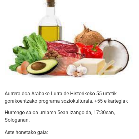
Aurrera doa Arabako Lurralde Historikoko 55 urtetik
gorakoentzako programa soziokulturala, +55 elkartegiak
Hurrengo saioa urriaren 5ean izango da, 17:30ean,
Sologanan.
Aste honetako gaia: