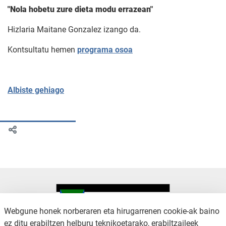
"Nola hobetu zure dieta modu errazean"
Hizlaria Maitane Gonzalez izango da.
Kontsultatu hemen
programa osoa
Albiste gehiago
Webgune honek norberaren eta hirugarrenen cookie-ak baino
ez ditu erabiltzen helburu teknikoetarako, erabiltzaileek