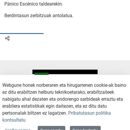
Pánico Escénico taldearekin.
Berdintasun zerbitzuak antolatua.
Webgune honek norberaren eta hirugarrenen cookie-ak baino
ez ditu erabiltzen helburu teknikoetarako, erabiltzaileek
nabigatu ahal dezaten eta ondorengo sarbideak erraztu eta
KONTAKTUA
LEGE OHARRA
erabilera estatistikak egin daitezen, eta ez ditu datu
SALAKETA KANALA
PRIBATUTASUN POLITIKA
pertsonalak biltzen ez lagatzen.
Pribatutasun politika
COOKIEN POLITIKA
IRISGARRITASUNA
kontsultatu
WEB MAPA