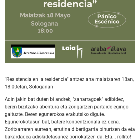
"Resistencia en la residencia" antzezlana maiatzaren 18an,
18:00etan, Sologanan
Adin jakin bat duten bi andrek, "zaharragoek" adibidez,
beren bizitzako abentura eta zorigaitzen partaide egingo
gaituzte. Beren egunerokoa erakutsiko digute.
Egunerokotasun bat, batere konbentzionala ez dena.
Zoritxarraren aurrean, errutina dibertigarria bihurtzen da eta
bakardadea adiskidetasunez borrokatzen da. Eta... rollito!