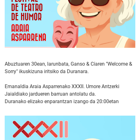
Abuztuaren 30ean, larunbata, Ganso & Cíaren "Welcome &
Sorry" ikuskizuna iritsiko da Duranara.
Emanaldia Araia Asparrenako XXXII. Umore Antzerki
Jaialdiako jardueren barruan antolatu da.
Duranako elizako enparantzan izango da 20:00etan