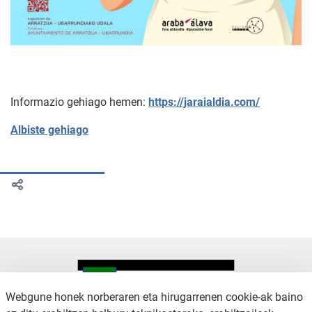
Informazio gehiago hemen:
https://jaraialdia.com/
Albiste gehiago
Webgune honek norberaren eta hirugarrenen cookie-ak baino