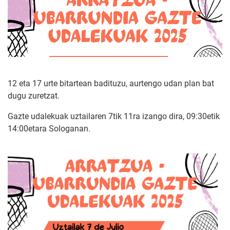
12 eta 17 urte bitartean badituzu, aurtengo udan plan bat
dugu zuretzat.
Gazte udalekuak uztailaren 7tik 11ra izango dira, 09:30etik
14:00etara Sologanan.