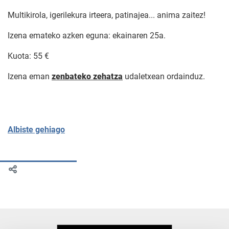
Multikirola, igerilekura irteera, patinajea... anima zaitez!
Izena emateko azken eguna: ekainaren 25a.
Kuota: 55 €
Izena eman
zenbateko zehatza
udaletxean ordainduz.
Albiste gehiago