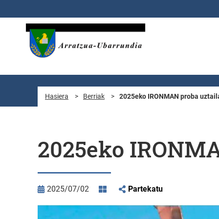
Eduki nagusira joan
Hasiera
>
Berriak
>
2025eko IRONMAN proba uztail
2025eko IRONMAN
2025/07/02
Partekatu