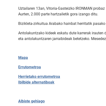
Uztailaren 13an, Vitoria-Gasteizko IRONMAN probaz b
Aurten, 2.000 parte hartzailetik gora izango ditu.
Bizikleta-zirkuitua Arabako hainbat herritatik pasak
Antolakuntzako kideek eskatu dute karrerak irauten du
eta antolakuntzaren jarraibideak betetzeko. Mesedez, k
Mapa
Errutometroa
Herrietako errutometroa
Ibilbide alternatiboa
k
Albiste gehiago