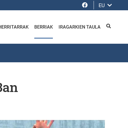
Facebook
EU
HERRITARRAK
BERRIAK
IRAGARKIEN TAULA
BILATU
3an