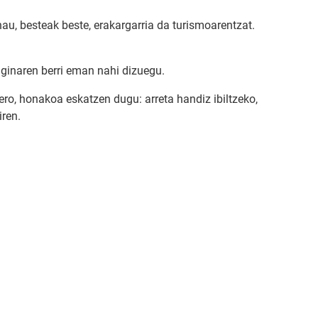
au, besteak beste, erakargarria da turismoarentzat.
raginaren berri eman nahi dizuegu.
gero, honakoa eskatzen dugu: arreta handiz ibiltzeko,
iren.