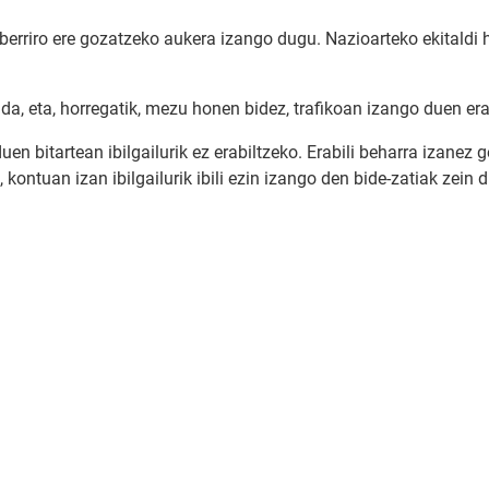
erriro ere gozatzeko aukera izango dugu. Nazioarteko ekitaldi h
o da, eta, horregatik, mezu honen bidez, trafikoan izango duen e
en bitartean ibilgailurik ez erabiltzeko. Erabili beharra izanez 
ontuan izan ibilgailurik ibili ezin izango den bide-zatiak zein d