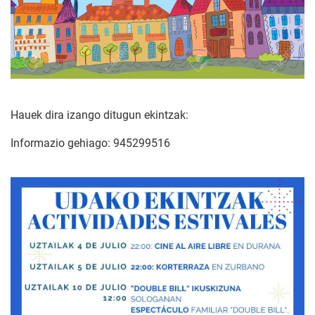
Hauek dira izango ditugun ekintzak:
Informazio gehiago: 945299516