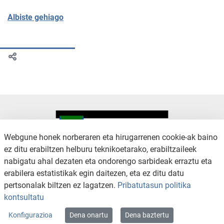
Albiste gehiago
Webgune honek norberaren eta hirugarrenen cookie-ak baino
ez ditu erabiltzen helburu teknikoetarako, erabiltzaileek
nabigatu ahal dezaten eta ondorengo sarbideak erraztu eta
KONTAKTUA
LEGE OHARRA
erabilera estatistikak egin daitezen, eta ez ditu datu
SALAKETA KANALA
PRIBATUTASUN POLITIKA
pertsonalak biltzen ez lagatzen.
Pribatutasun politika
COOKIEN POLITIKA
IRISGARRITASUNA
kontsultatu
WEB MAPA
Konfigurazioa
Dena onartu
Dena baztertu
Copyright © 2026 / Excmo. arratzua | Todos los derechos reservados.