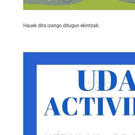
Hauek dira izango ditugun ekintzak: