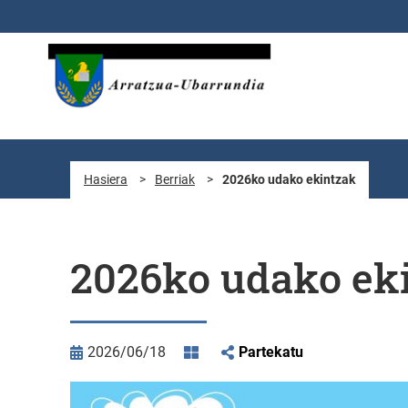
Eduki nagusira joan
Hasiera
>
Berriak
>
2026ko udako ekintzak
2026ko udako ek
2026/06/18
Partekatu