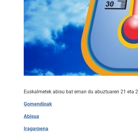
Euskalmetek abisu bat eman du abuztuaren 21 eta 22
Gomendioak
Abisua
Iragarpena