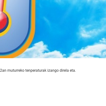
an muturreko tenperaturak izango direla eta.