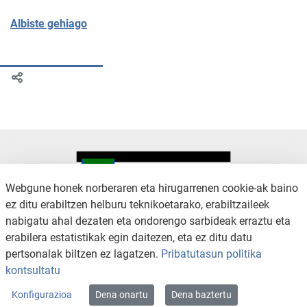
Albiste gehiago
Webgune honek norberaren eta hirugarrenen cookie-ak baino
ez ditu erabiltzen helburu teknikoetarako, erabiltzaileek
nabigatu ahal dezaten eta ondorengo sarbideak erraztu eta
KONTAKTUA
LEGE OHARRA
erabilera estatistikak egin daitezen, eta ez ditu datu
SALAKETA KANALA
PRIBATUTASUN POLITIKA
pertsonalak biltzen ez lagatzen.
Pribatutasun politika
COOKIEN POLITIKA
IRISGARRITASUNA
kontsultatu
WEB MAPA
Konfigurazioa
Dena onartu
Dena baztertu
Copyright © 2026 / Excmo. arratzua | Todos los derechos reservados.