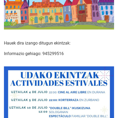
Hauek dira izango ditugun ekintzak:
Informazio gehiago: 945299516