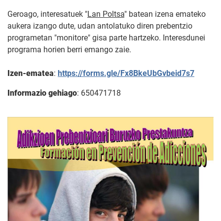
Geroago, interesatuek "
Lan Poltsa
" batean izena emateko
aukera izango dute, udan antolatuko diren prebentzio
programetan "monitore" gisa parte hartzeko. Interesdunei
programa horien berri emango zaie.
Izen-ematea
:
https://forms.gle/Fx8BkeUbGvbeid7s7
Informazio gehiago
: 650471718