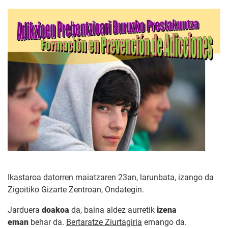
Ikastaroa datorren maiatzaren 23an, larunbata, izango da
Zigoitiko Gizarte Zentroan, Ondategin.
Jarduera
doakoa
da, baina aldez aurretik
izena
eman
behar da.
Bertaratze Ziurtagiria
emango da.