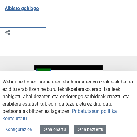
Albiste gehiago
Webgune honek norberaren eta hirugarrenen cookie-ak baino
ez ditu erabiltzen helburu teknikoetarako, erabiltzaileek
nabigatu ahal dezaten eta ondorengo sarbideak erraztu eta
KONTAKTUA
LEGE OHARRA
erabilera estatistikak egin daitezen, eta ez ditu datu
SALAKETA KANALA
PRIBATUTASUN POLITIKA
pertsonalak biltzen ez lagatzen.
Pribatutasun politika
COOKIEN POLITIKA
IRISGARRITASUNA
kontsultatu
WEB MAPA
Konfigurazioa
Dena onartu
Dena baztertu
Copyright © 2026 / Excmo. arratzua | Todos los derechos reservados.