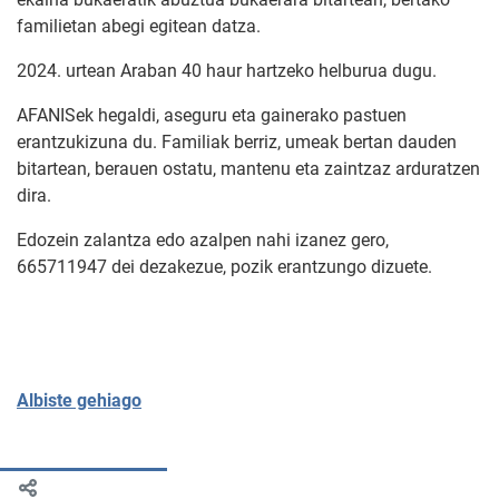
familietan abegi egitean datza.
2024. urtean Araban 40 haur hartzeko helburua dugu.
AFANISek hegaldi, aseguru eta gainerako pastuen
erantzukizuna du. Familiak berriz, umeak bertan dauden
bitartean, berauen ostatu, mantenu eta zaintzaz arduratzen
dira.
Edozein zalantza edo azalpen nahi izanez gero,
665711947 dei dezakezue, pozik erantzungo dizuete.
Albiste gehiago