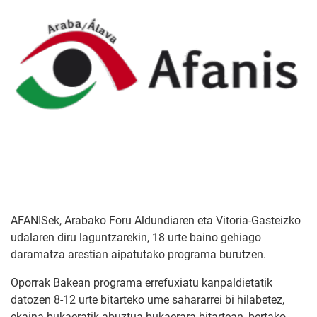
AFANISek, Arabako Foru Aldundiaren eta Vitoria-Gasteizko
udalaren diru laguntzarekin, 18 urte baino gehiago
daramatza arestian aipatutako programa burutzen.
Oporrak Bakean programa errefuxiatu kanpaldietatik
datozen 8-12 urte bitarteko ume sahararrei bi hilabetez,
ekaina bukaeratik abuztua bukaerara bitartean, bertako