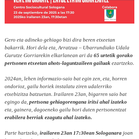
Gero eta adineko gehiago bizi dira beren etxeetan
bakarrik. Hori dela eta, Arratzua – Ubarrundiako Udala
Gurutze Gorriarekin elkarlanean ari da
65 urtetik gorako
pertsonen etxeetan ahots-laguntzaileen gailuak
ezartzeko.
2024an, lehen informazio-saio bat egin zen, eta, horren
ondorioz, gailu horiek instalatu ziren udalerriko
etxebizitza batzuetan. Irailaren 23an, bigarren saio bat
egingo da,
pertsona gehiagorengana iritsi ahal izateko
eta, gainera, dagoeneko gailu hori duten pertsonentzat
erabilera berriak ezagutu ahal izateko.
Parte hartzeko,
irailaren 23an 17:30ean Sologanara
joan