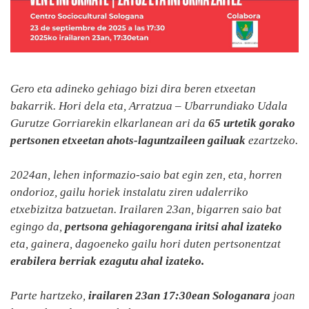
Gero eta adineko gehiago bizi dira beren etxeetan
bakarrik. Hori dela eta, Arratzua – Ubarrundiako Udala
Gurutze Gorriarekin elkarlanean ari da
65 urtetik gorako
pertsonen etxeetan ahots-laguntzaileen gailuak
ezartzeko.
2024an, lehen informazio-saio bat egin zen, eta, horren
ondorioz, gailu horiek instalatu ziren udalerriko
etxebizitza batzuetan. Irailaren 23an, bigarren saio bat
egingo da,
pertsona gehiagorengana iritsi ahal izateko
eta, gainera, dagoeneko gailu hori duten pertsonentzat
erabilera berriak ezagutu ahal izateko.
Parte hartzeko,
irailaren 23an 17:30ean Sologanara
joan