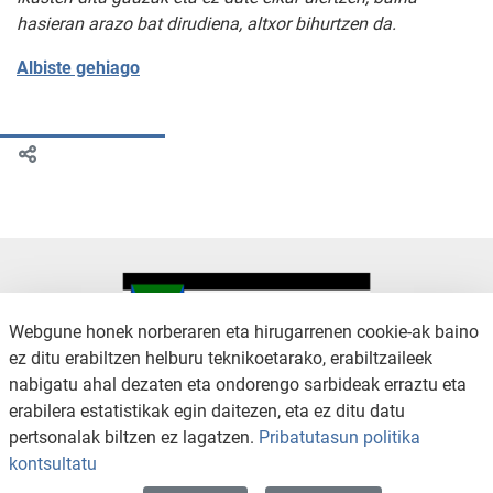
hasieran arazo bat dirudiena, altxor bihurtzen da.
Albiste gehiago
Webgune honek norberaren eta hirugarrenen cookie-ak baino
ez ditu erabiltzen helburu teknikoetarako, erabiltzaileek
nabigatu ahal dezaten eta ondorengo sarbideak erraztu eta
KONTAKTUA
LEGE OHARRA
erabilera estatistikak egin daitezen, eta ez ditu datu
SALAKETA KANALA
PRIBATUTASUN POLITIKA
pertsonalak biltzen ez lagatzen.
Pribatutasun politika
COOKIEN POLITIKA
IRISGARRITASUNA
kontsultatu
WEB MAPA