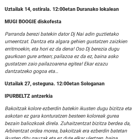
Uztailak 14, ostirala. 12:00etan Duranako lokalean
MUGI BOOGIE diskofesta
Parranda berezi batekin dator Dj Nai adin guztietako
umeentzat. Dantza eta algara gehien gustatzen zaizkien
erritmoekin, eta hori ez da dena! Oso Dj berezia dugu
gaurkoan gure artean; pailazoa ez da ez, baina asko
gustatzen zaio pailazoarena egitea! Ekar ezazu
dantzatzeko gogoa eta…
Uztailak 27, osteguna. 12:00etan Sologanan
IPURBELTZ antzerkia
Bakoitzak kolore ezberdin batekin ikusten dugu bizitza eta
askotan ez gara konturatzen besteen koloreak gurea
bezain baliozkoak direla. Zuhaitzentzat bizitza berdea da,
Arbirentzat ordea morea, bakoitzak era ezberdin batetan
ikusten ditu gauzak eta ez dute elkar ulertzen, baina