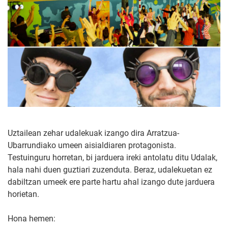
Uztailean zehar udalekuak izango dira Arratzua-
Ubarrundiako umeen aisialdiaren protagonista.
Testuinguru horretan, bi jarduera ireki antolatu ditu Udalak,
hala nahi duen guztiari zuzenduta. Beraz, udalekuetan ez
dabiltzan umeek ere parte hartu ahal izango dute jarduera
horietan.
Hona hemen: