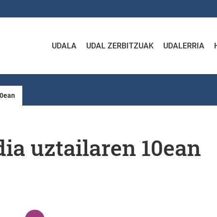
UDALA
UDAL ZERBITZUAK
UDALERRIA
10ean
ia uztailaren 10ean