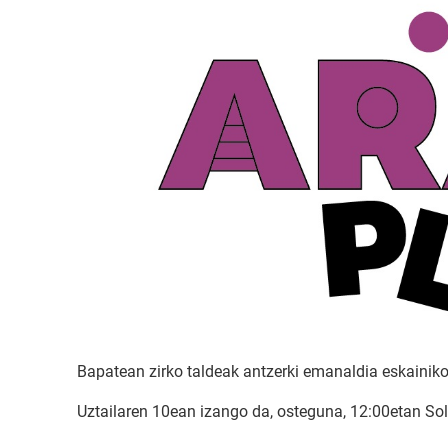
Bapatean zirko taldeak antzerki emanaldia eskainik
Uztailaren 10ean izango da, osteguna, 12:00etan So