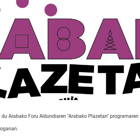
o du Arabako Foru Aldundiaren "Arabako Plazetan" programaren 
loganan.