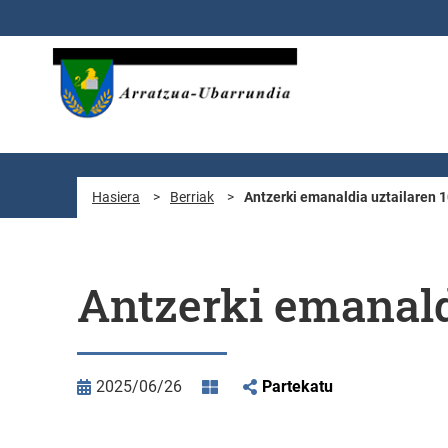
Eduki nagusira joan
Hasiera
>
Berriak
>
Antzerki emanaldia uztailaren 
Antzerki emanald
2025/06/26
Partekatu