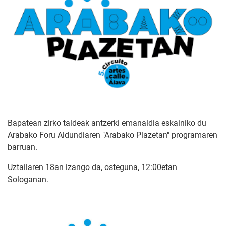
Bapatean zirko taldeak antzerki emanaldia eskainiko du
Arabako Foru Aldundiaren "Arabako Plazetan" programaren
barruan.
Uztailaren 18an izango da, osteguna, 12:00etan
Sologanan.