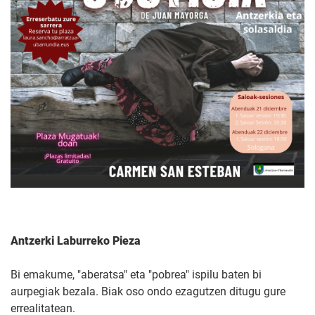
Antzerki Laburreko Pieza
Bi emakume, "aberatsa" eta "pobrea" ispilu baten bi
aurpegiak bezala. Biak oso ondo ezagutzen ditugu gure
errealitatean.