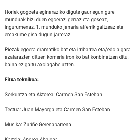
Horiek gogoeta eginaraziko digute gaur egun gure
munduak bizi duen egoeraz, gerraz eta goseaz,
ingurumenaz, 1. munduko janaria alferrik galtzeaz eta
emakume gisa dugun jarreraz.
Piezak egoera dramatiko bat eta irribarrea eta/edo algara
azalarazten dituen komeria ironiko bat konbinatzen ditu,
baina ez gaitu axolagabe uzten.
Fitxa teknikoa:
Sorkuntza eta Aktorea: Carmen San Esteban
Testua: Juan Mayorga eta Carmen San Esteban
Musika: Zuriñe Gerenabarrena
Kartela: Andrea Abaigar