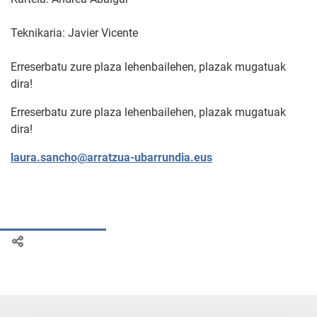
Teknikaria: Javier Vicente
Erreserbatu zure plaza lehenbailehen, plazak mugatuak
dira!
Erreserbatu zure plaza lehenbailehen, plazak mugatuak
dira!
laura.sancho@arratzua-ubarrundia.eus