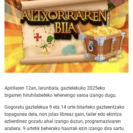
Apirilaren 12an, larunbata, gaztelekuko 2025eko
bigarren hiruhilabeteko lehenengo saioa izango dugu.
Gogoratu gaztelekua 9 eta 14 urte bitarteko gazteentzako
topagunea dela, non jolas libreaz gain, tailer edo ekintza
ezberdinez gozatu ahal izango duzun, programazioaren
arabera. 9 urtetik beherako haurrak ezin izango dira sartu.