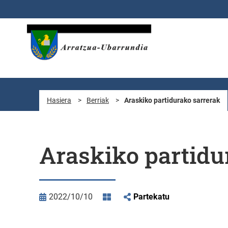
Eduki nagusira joan
Hasiera
>
Berriak
>
Araskiko partidurako sarrerak
Araskiko partidu
2022/10/10
Partekatu