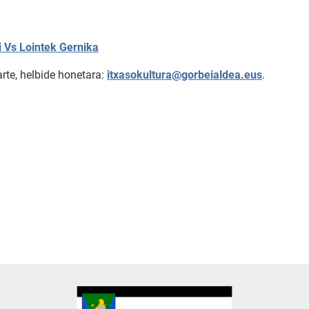
i Vs
Lointek Gernika
arte, helbide honetara:
itxasokultura@gorbeialdea.eus
.