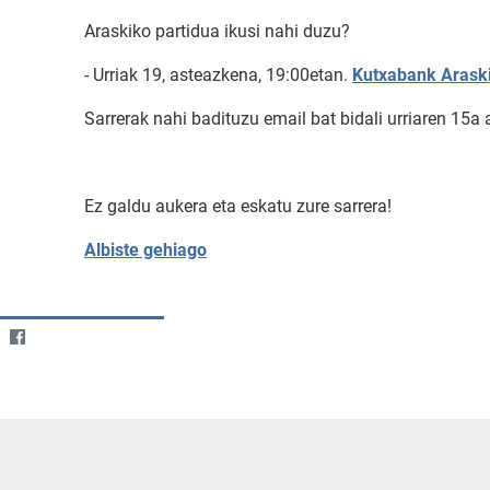
Araskiko partidua ikusi nahi duzu?
- Urriak 19, asteazkena, 19:00etan.
Kutxabank Arask
Sarrerak nahi badituzu email bat bidali urriaren 15a 
Ez galdu aukera eta eskatu zure sarrera!
Albiste gehiago