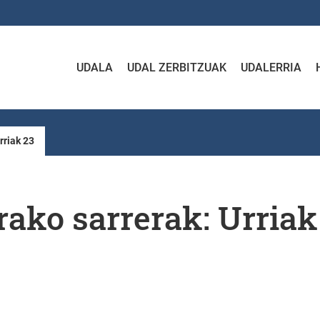
UDALA
UDAL ZERBITZUAK
UDALERRIA
rriak 23
rako sarrerak: Urriak