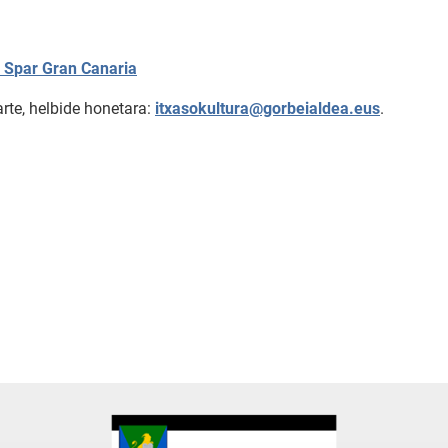
s
S
par Gran Canaria
arte, helbide honetara:
itxasokultura@gorbeialdea.eus
.