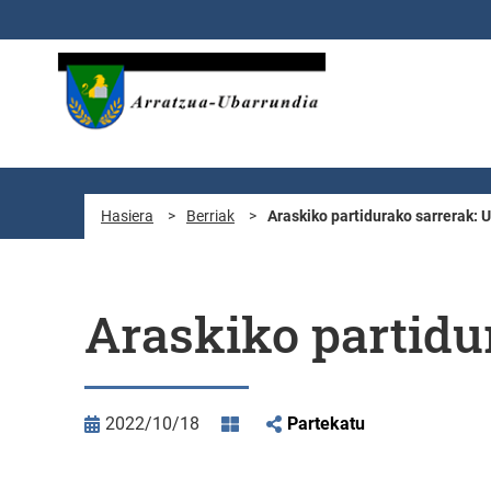
Eduki nagusira joan
Hasiera
>
Berriak
>
Araskiko partidurako sarrerak: U
Araskiko partidu
2022/10/18
Partekatu