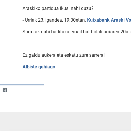
Araskiko partidua ikusi nahi duzu?
- Urriak 23, igandea, 19:00etan.
Kutxabank Araski V
Sarrerak nahi badituzu email bat bidali urriaren 20a 
Ez galdu aukera eta eskatu zure sarrera!
Albiste gehiago