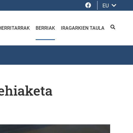
Facebook
EU
HERRITARRAK
BERRIAK
IRAGARKIEN TAULA
BILATU
ehiaketa