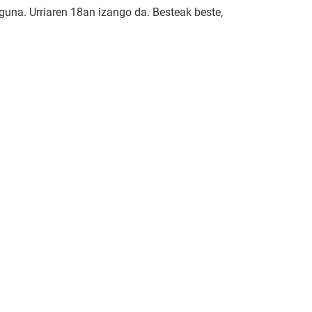
guna. Urriaren 18an izango da. Besteak beste,