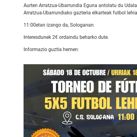
Aurten Arratzua-Ubarrundia Eguna antolatu du Udalak
Arratzua-Ubarrundiako gazteria elkarteak futbol lehi
11:00etan izango da, Sologanan.
Interesdunek 2€ ordaindu beharko dute.
Informazio guztia hemen: