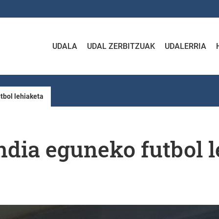
UDALA
UDAL ZERBITZUAK
UDALERRIA
tbol lehiaketa
dia eguneko futbol l