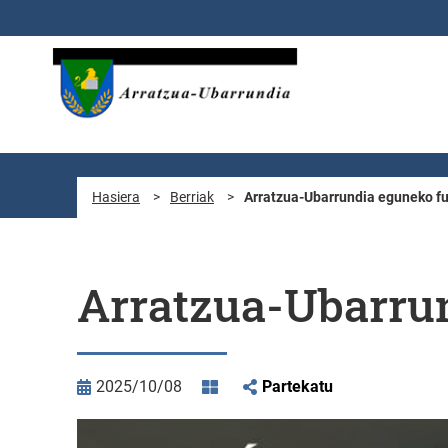
Eduki nagusira joan
Hasiera
>
Berriak
>
Arratzua-Ubarrundia eguneko fu
Arratzua-Ubarrun
2025/10/08
Partekatu