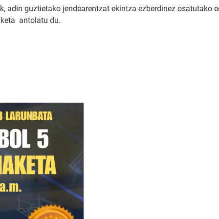
, adin guztietako jendearentzat ekintza ezberdinez osatutako e
aketa antolatu du.