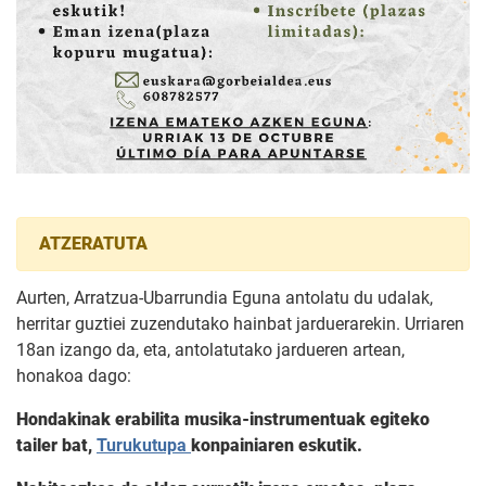
ATZERATUTA
Aurten, Arratzua-Ubarrundia Eguna antolatu du udalak,
herritar guztiei zuzendutako hainbat jarduerarekin. Urriaren
18an izango da, eta, antolatutako jardueren artean,
honakoa dago:
Hondakinak erabilita musika-instrumentuak egiteko
tailer bat,
Turukutupa
konpainiaren eskutik.