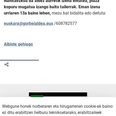
Nahitaezkoa da aldez aurretik izena ematea, plaza
kopuru mugatua izango baitu tailerrak. Eman izena
urriaren 13a baino lehen,
mezu bat bidalita edo deituta:
euskara@gorbeialdea.eus
/608782577
Albiste gehiago
Webgune honek norberaren eta hirugarrenen cookie-ak baino
ez ditu erabiltzen helburu teknikoetarako, erabiltzaileek