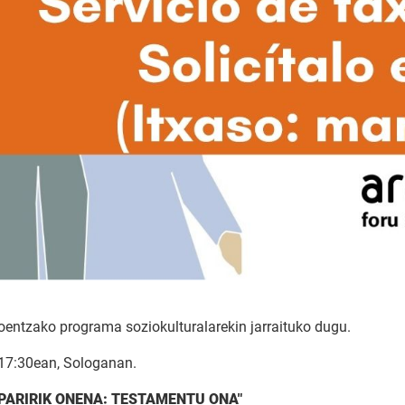
koentzako programa soziokulturalarekin jarraituko dugu.
 17:30ean, Sologanan.
PARIRIK ONENA: TESTAMENTU ONA"