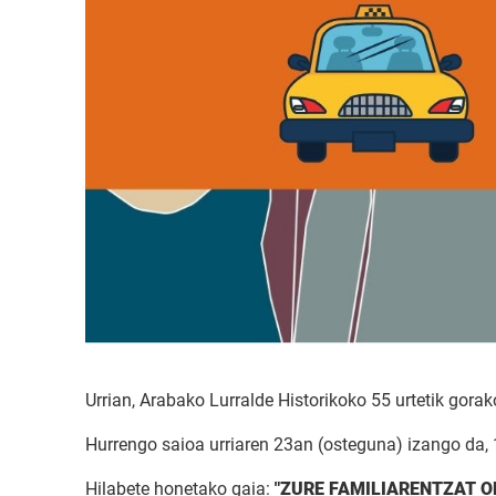
Urrian, Arabako Lurralde Historikoko 55 urtetik gora
Hurrengo saioa urriaren 23an (osteguna) izango da,
Hilabete honetako gaia:
"ZURE FAMILIARENTZAT O