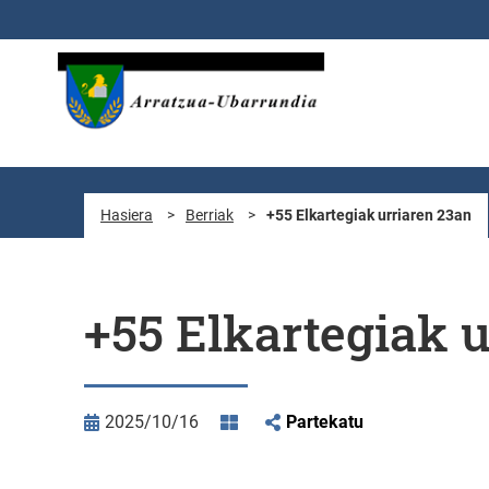
Eduki nagusira joan
Hasiera
>
Berriak
>
+55 Elkartegiak urriaren 23an
+55 Elkartegiak 
2025/10/16
Partekatu