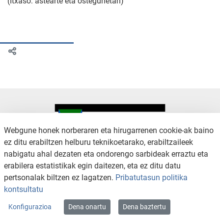
(Itxaso: astearte eta ostegunetan)
Webgune honek norberaren eta hirugarrenen cookie-ak baino
ez ditu erabiltzen helburu teknikoetarako, erabiltzaileek
nabigatu ahal dezaten eta ondorengo sarbideak erraztu eta
KONTAKTUA
LEGE OHARRA
erabilera estatistikak egin daitezen, eta ez ditu datu
SALAKETA KANALA
PRIBATUTASUN POLITIKA
pertsonalak biltzen ez lagatzen.
Pribatutasun politika
COOKIEN POLITIKA
IRISGARRITASUNA
kontsultatu
WEB MAPA
Konfigurazioa
Dena onartu
Dena baztertu
Copyright © 2026 / Excmo. arratzua | Todos los derechos reservados.