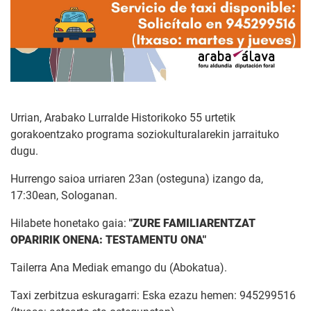
Urrian, Arabako Lurralde Historikoko 55 urtetik
gorakoentzako programa soziokulturalarekin jarraituko
dugu.
Hurrengo saioa urriaren 23an (osteguna) izango da,
17:30ean, Sologanan.
Hilabete honetako gaia:
"ZURE FAMILIARENTZAT
OPARIRIK ONENA: TESTAMENTU ONA"
Tailerra Ana Mediak emango du (Abokatua).
Taxi zerbitzua eskuragarri: Eska ezazu hemen: 945299516