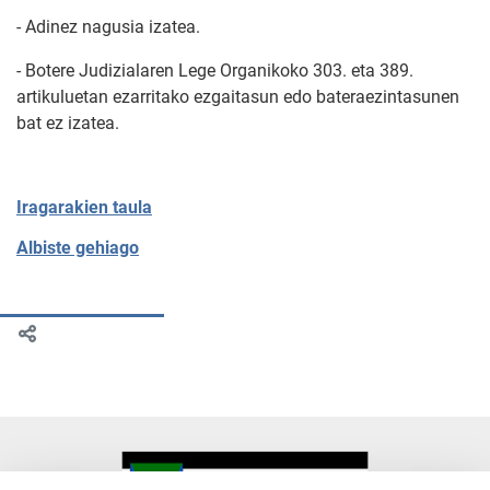
- Adinez nagusia izatea.
- Botere Judizialaren Lege Organikoko 303. eta 389.
artikuluetan ezarritako ezgaitasun edo bateraezintasunen
bat ez izatea.
Iragarakien taula
Albiste gehiago