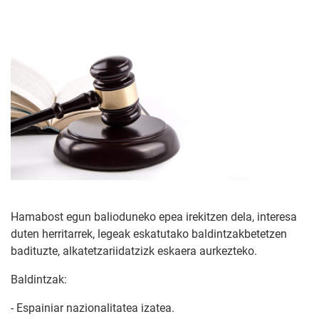
Hamabost egun balioduneko epea irekitzen dela, interesa
duten herritarrek, legeak eskatutako baldintzakbetetzen
badituzte, alkatetzariidatzizk eskaera aurkezteko.
Baldintzak:
- Espainiar nazionalitatea izatea.