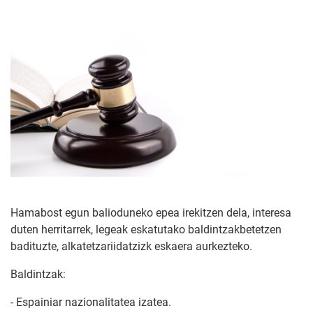
Hamabost egun balioduneko epea irekitzen dela, interesa
duten herritarrek, legeak eskatutako baldintzakbetetzen
badituzte, alkatetzariidatzizk eskaera aurkezteko.
Baldintzak:
- Espainiar nazionalitatea izatea.