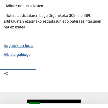
- Adinez nagusia izatea.
- Botere Judizialaren Lege Organikoko 303. eta 389.
artikuluetan ezarritako ezgaitasun edo bateraezintasunen
bat ez izatea.
Iragarakien taula
Albiste gehiago