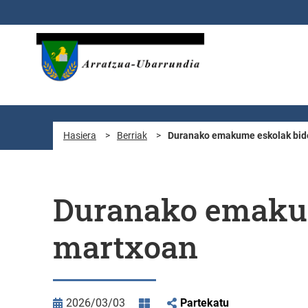
Eduki nagusira joan
Hasiera
>
Berriak
>
Duranako emakume eskolak bid
Duranako emakum
martxoan
2026/03/03
Partekatu