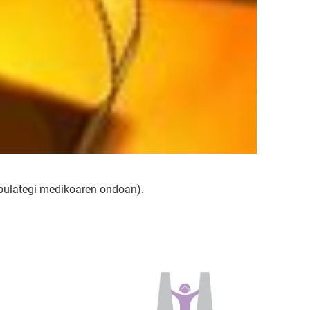
bulategi medikoaren ondoan).