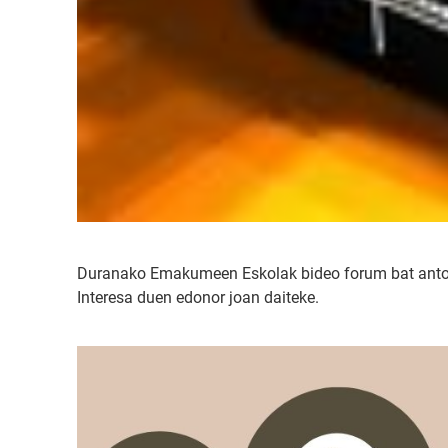
Duranako Emakumeen Eskolak bideo forum bat antola
Interesa duen edonor joan daiteke.