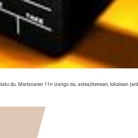
tu du. Martxoaren 11n izango da, asteazkenean, lokalean (an