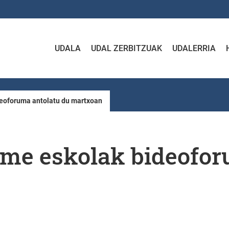
UDALA
UDAL ZERBITZUAK
UDALERRIA
eoforuma antolatu du martxoan
e eskolak bideoforu