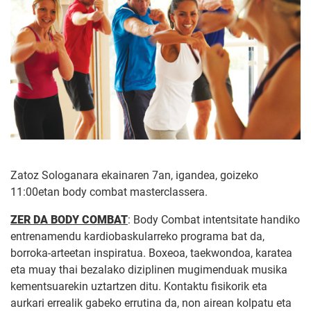
Zatoz Sologanara ekainaren 7an, igandea, goizeko
11:00etan body combat masterclassera.
ZER DA BODY COMBAT
: Body Combat intentsitate handiko
entrenamendu kardiobaskularreko programa bat da,
borroka-arteetan inspiratua. Boxeoa, taekwondoa, karatea
eta muay thai bezalako diziplinen mugimenduak musika
kementsuarekin uztartzen ditu. Kontaktu fisikorik eta
aurkari errealik gabeko errutina da, non airean kolpatu eta