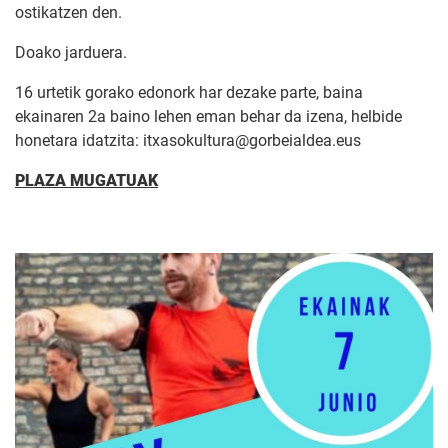
ostikatzen den.
Doako jarduera.
16 urtetik gorako edonork har dezake parte, baina
ekainaren 2a baino lehen eman behar da izena, helbide
honetara idatzita: itxasokultura@gorbeialdea.eus
PLAZA MUGATUAK