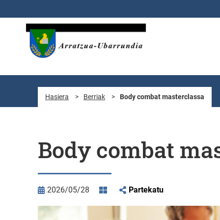
Eduki nagusira joan
Hasiera
>
Berriak
>
Body combat masterclassa
Body combat mas
2026/05/28
Partekatu