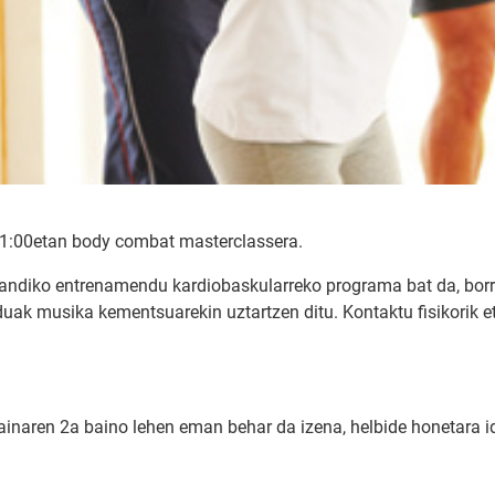
11:00etan body combat masterclassera.
handiko entrenamendu kardiobaskularreko programa bat da, borr
ak musika kementsuarekin uztartzen ditu. Kontaktu fisikorik eta
kainaren 2a baino lehen eman behar da izena, helbide honetara i