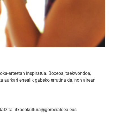
oka-arteetan inspiratua. Boxeoa, taekwondoa,
 aurkari errealik gabeko errutina da, non airean
datzita: itxasokultura@gorbeialdea.eus