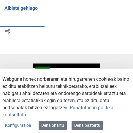
Albiste gehiago
Webgune honek norberaren eta hirugarrenen cookie-ak baino
ez ditu erabiltzen helburu teknikoetarako, erabiltzaileek
nabigatu ahal dezaten eta ondorengo sarbideak erraztu eta
KONTAKTUA
LEGE OHARRA
erabilera estatistikak egin daitezen, eta ez ditu datu
SALAKETA KANALA
PRIBATUTASUN POLITIKA
pertsonalak biltzen ez lagatzen.
Pribatutasun politika
COOKIEN POLITIKA
IRISGARRITASUNA
kontsultatu
WEB MAPA
Konfigurazioa
Dena onartu
Dena baztertu
Copyright © 2026 / Excmo. arratzua | Todos los derechos reservados.