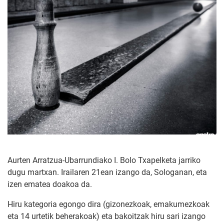
Aurten Arratzua-Ubarrundiako I. Bolo Txapelketa jarriko
dugu martxan. Irailaren 21ean izango da, Sologanan, eta
izen ematea doakoa da.
Hiru kategoria egongo dira (gizonezkoak, emakumezkoak
eta 14 urtetik beherakoak) eta bakoitzak hiru sari izango