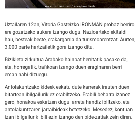
Uztailaren 12an, Vitoria-Gasteizko IRONMAN probaz berriro
ere gozatzeko aukera izango dugu. Nazioarteko ekitaldi
hau, besteak beste, erakargarria da turismoarentzat. Aurten,
3.000 parte hartzailetik gora izango ditu.
Bizikleta-zirkuitua Arabako hainbat herritatik pasako da,
eta, horregatik, trafikoan izango duen eraginaren berri
eman nahi dizuegu.
Antolakuntzako kideek eskatu dute karrerak irauten duen
bitartean ibilgailurik ez erabiltzeko. Erabili beharra izanez
gero, honakoa eskatzen dugu: arreta handiz ibiltzeko, eta
antolakuntzaren jarraibideak betetzeko. Mesedez, kontuan
izan ibilgailurik ibili ezin izango den bide-zatiak zein diren.