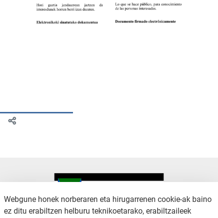
Webgune honek norberaren eta hirugarrenen cookie-ak baino
ez ditu erabiltzen helburu teknikoetarako, erabiltzaileek