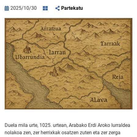
2025/10/30
Partekatu
Duela mila urte, 1025. urtean, Arabako Erdi Aroko lurraldea
nolakoa zen, zer herrixkak osatzen zuten eta zer zerga