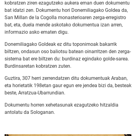
kobratzen ziren ezagutzeko aukera eman duen dokumentu
bat idatzi zen. Dokumentu hori Donemiliagako Goldea da,
San Millan de la Cogolla monasterioaren zerga-erregistro
bat, eta, duela mende askotako dokumentua izan arren,
informazio asko ematen digu.
Donemiliagako Goldeak ez ditu toponimoak bakarrik
biltzen, ondasun oso baliotsu batean oinarritzen den zerga-
sistema bat ere biltzen du: burdinaz egindako golde-sarea.
Burdinsaretan kobratzen zuten.
Guztira, 307 herri zerrendatzen ditu dokumentuak Araban,
eta horietatik 198etan gaur egun ere jendea bizi da, besteak
beste, Arratzua-Ubarrundian.
Dokumentu horren xehetasunak ezagutzeko hitzaldia
antolatu da Sologanan.