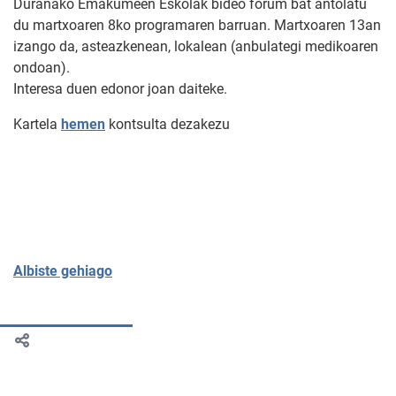
Duranako Emakumeen Eskolak bideo forum bat antolatu
du martxoaren 8ko programaren barruan. Martxoaren 13an
izango da, asteazkenean, lokalean (anbulategi medikoaren
ondoan).
Interesa duen edonor joan daiteke.
Kartela
hemen
kontsulta dezakezu
Albiste gehiago